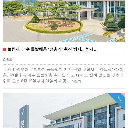
보령시, 과수 돌발해충 ‘성충기’ 확산 방지... 방제…
김준호
|
- 8월 10일부터 21일까지 공동방제 기간 운영 보령시는 갈색날개매미
충, 꽃매미 등 과수 돌발해충 확산을 막고 내년도 발생 밀도를 낮추기
위해 오는 8월 10일부터 21일까지 공…
더보기
New