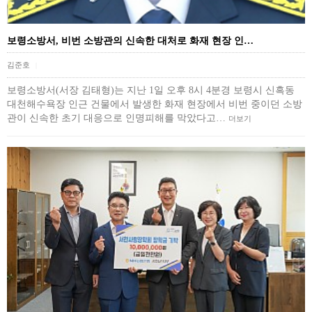
보령소방서, 비번 소방관의 신속한 대처로 화재 현장 인…
김준호
|
보령소방서(서장 김태형)는 지난 1일 오후 8시 4분경 보령시 신흑동
대천해수욕장 인근 건물에서 발생한 화재 현장에서 비번 중이던 소방
관이 신속한 초기 대응으로 인명피해를 막았다고…
더보기