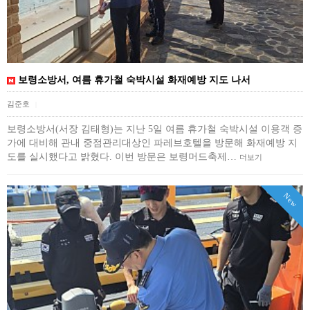
보령소방서, 여름 휴가철 숙박시설 화재예방 지도 나서
김준호
|
보령소방서(서장 김태형)는 지난 5일 여름 휴가철 숙박시설 이용객 증
가에 대비해 관내 중점관리대상인 파레브호텔을 방문해 화재예방 지
도를 실시했다고 밝혔다. 이번 방문은 보령머드축제…
더보기
New