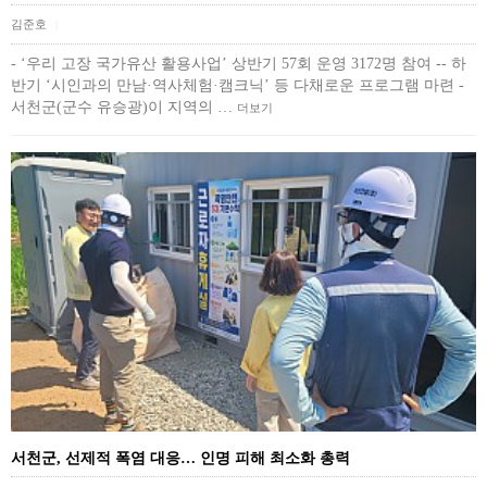
김준호
|
- ‘우리 고장 국가유산 활용사업’ 상반기 57회 운영 3172명 참여 -- 하
반기 ‘시인과의 만남·역사체험·캠크닉’ 등 다채로운 프로그램 마련 -
서천군(군수 유승광)이 지역의 …
더보기
서천군, 선제적 폭염 대응… 인명 피해 최소화 총력