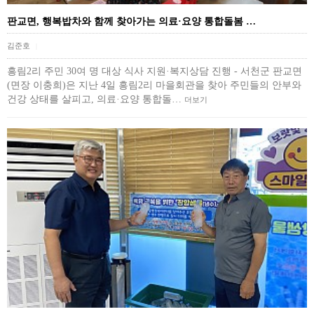
판교면, 행복밥차와 함께 찾아가는 의료·요양 통합돌봄 …
김준호
|
흥림2리 주민 30여 명 대상 식사 지원·복지상담 진행 - 서천군 판교면
(면장 이충희)은 지난 4일 흥림2리 마을회관을 찾아 주민들의 안부와
건강 상태를 살피고, 의료·요양 통합돌…
더보기