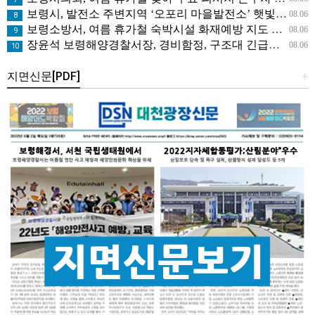
보령시, 발전소 주변지역 ‘오포리 마을발전소’ 햇빛연금 시범모델 선보인다!
08.06
8
보령소방서, 여름 휴가철 숙박시설 화재예방 지도 나서
08.06
9
장윤석 보령해양경찰서장, 경비함정, 구조대 긴급대응태세 지휘관 현장점검
08.06
10
지면신문[PDF]
+