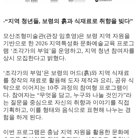
-“
지역 청년들
,
보령의 흙과 식재료로 취향을 빚다
”
모산조형미술관
(
관장 임호영
)
은 보령 지역 자원을
기반으로 한
2026
지역특성화 문화예술교육 프로그
램
‘
조각가의 부엌
’
을 운영하고
,
지역 청년 참여자를
상시 모집한다고 밝혔다
.
‘
조각가의 부엌
’
은 보령의 머드
(
흙
)
와 지역 식재료
를 창작의 재료로 활용해 도자 제작과 요리
,
공유 식
탁으로 이어지는
10
주 과정의 참여형 프로그램이
다
.
참여자는
“
무엇을 담고
,
누구와 나눌 것인가
”
라
는 질문을 중심으로 자신의 취향과 이야기를 직접
기획하고
,
이를 형태와 음식으로 표현해 나누는 경
험을 하게 된다
.
이번 프로그램은 충남 지역 자원을 활용한 문화예