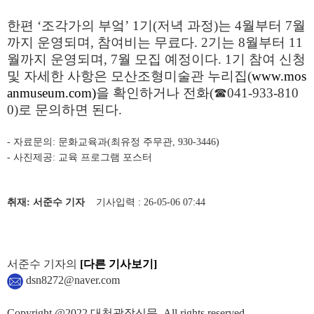
한편
‘
조각가의 부엌
’ 1
기
(
저녁 과정
)
는
4
월부터
7
월
까지 운영되며
,
참여비는 무료다
. 2
기는
8
월부터
11
월까지 운영되며
, 7
월 모집 예정이다
. 1
기 참여 신청
및 자세한 사항은 모산조형미술관 누리집
(
www.mos
anmuseum.com)
을 확인하거나 전화
(
☎
041-933-810
0)
로 문의하면 된다
.
-
자료문의
:
문화교육과
(
최유정 주무관
, 930-3446)
-
사진제공
:
교육 프로그램 포스터
취재: 서준수 기자
기사입력 : 26-05-06 07:44
서준수 기자의
[다른 기사보기]
dsn8272@naver.com
Copyright @2022 대천광장신문. All rights reserved.