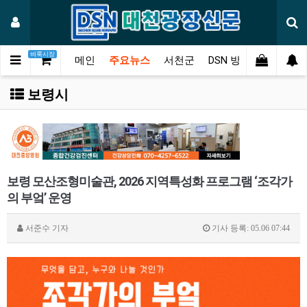
벼룩시장
메인
주요뉴스
서천군
DSN 방송
오피니언
보령시
보령 모산조형미술관, 2026 지역특성화 프로그램 ‘조각가
의 부엌’ 운영
서준수
기자
기사 등록: 05.06 07:44