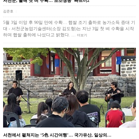
서천군, 올해 첫 벼 수확… 초조생종 ‘빠르미2’
김준호
|
5월 3일 이앙 후 90일 만에 수확… 햅쌀 조기 출하로 농가소득 증대 기
대 - 서천군농업기술센터(소장 김도형)는 지난 3일 첫 벼 수확을 시작
하며 햅쌀 출하에 나섰다고 밝혔다. …
더보기
서천에서 펼쳐지는 ‘5色 시간여행’… 국가유산, 일상의…