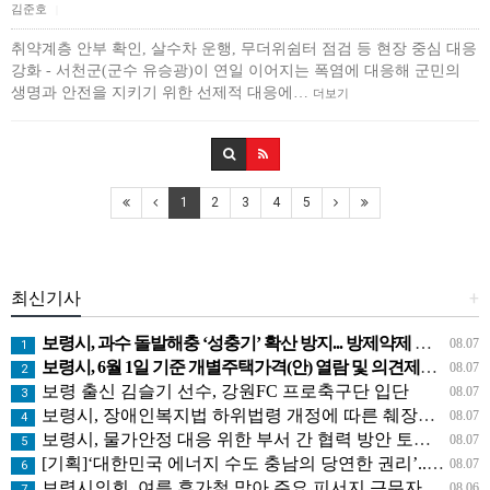
김준호
|
취약계층 안부 확인, 살수차 운행, 무더위쉼터 점검 등 현장 중심 대응
강화 - 서천군(군수 유승광)이 연일 이어지는 폭염에 대응해 군민의
생명과 안전을 지키기 위한 선제적 대응에…
더보기
1
2
3
4
5
최신기사
+
보령시, 과수 돌발해충 ‘성충기’ 확산 방지... 방제약제 배부
08.07
1
보령시, 6월 1일 기준 개별주택가격(안) 열람 및 의견제출 접수
08.07
2
보령 출신 김슬기 선수, 강원FC 프로축구단 입단
08.07
3
보령시, 장애인복지법 하위법령 개정에 따른 췌장장애 신설 및 내부장애 기준 개정 안내
08.07
4
보령시, 물가안정 대응 위한 부서 간 협력 방안 토론회 개최
08.07
5
[기획]‘대한민국 에너지 수도 충남의 당연한 권리’...발전공기업 통합 본사 유치 결의 나선 보령시 시민사회
08.07
6
보령시의회, 여름 휴가철 맞아 주요 피서지 근무자 격려
08.06
7