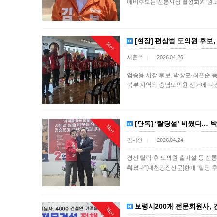
예비후보는 전통시장 활성화와 원
[현장] 편삼범 도의원 후보
Hot
서준수
2026.04.26
|
엄승용 시장 후보, 박상모·최은순 
북부 지역의 충남도의원 선거에 나
[단독] ‘탈당설’ 비웠다… 
Hot
김서안
2026.04.24
|
경선 탈락 후 도의원 출마설 등 진통
춰졌다”[대천광장신문]한때 ‘탈당 
보령시200개 전문회원사, 
Hot