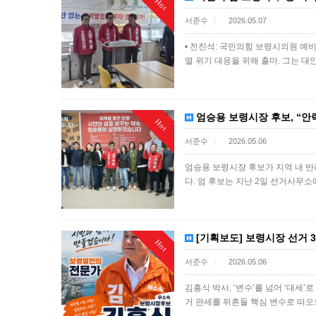
Hot
서준수
2026.05.07
|
• 전진석: 국민의힘 보령시의원 예
멸 위기 대응을 위해 출마. 그는 대
엄승용 보령시장 후보, “안
Hot
서준수
2026.05.06
|
엄승용 보령시장 후보가 지역 내 반
다. 엄 후보는 지난 2일 선거사무소
[기획보도] 보령시장 선거 
Hot
서준수
2026.05.06
|
김흥식 박사, ‘변수’를 넘어 ‘대세
거 판세를 뒤흔들 핵심 변수로 떠