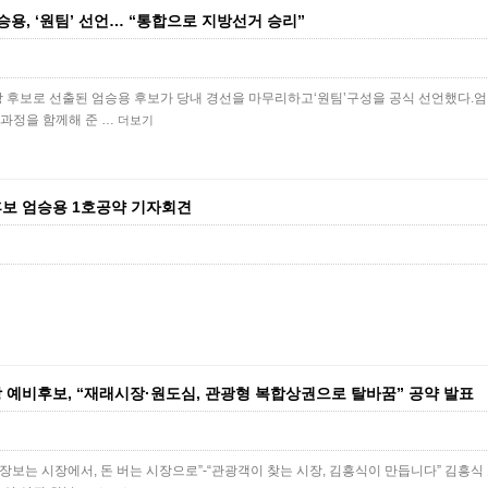
용, ‘원팀’ 선언… “통합으로 지방선거 승리”
 후보로 선출된 엄승용 후보가 당내 경선을 마무리하고‘원팀’구성을 공식 선언했다.엄
 과정을 함께해 준 …
더보기
후보 엄승용 1호공약 기자회견
 예비후보, “재래시장·원도심, 관광형 복합상권으로 탈바꿈” 공약 발표
“장보는 시장에서, 돈 버는 시장으로”-“관광객이 찾는 시장, 김흥식이 만듭니다” 김흥