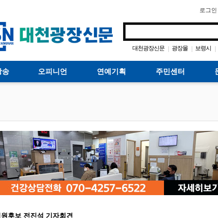
로그인
대천광장신문
광장몰
보령시
|
|
|
방송
오피니언
연예기획
주민센터
의원후보 전진석 기자회견