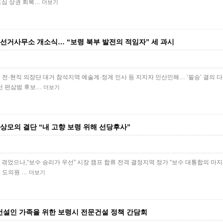
도심 상권 회복…
더보기
, 선거사무소 개소식… “보령 북부 발전의 적임자” 세 과시
등 전·현직 의장단 대거 참석지역 예술계·정계 인사 등 지지자 인산인해… ‘필승’ 결의
선 편삼범 후보…
더보기
박상모의 결단 “내 고향 보령 위해 선당후사”
 겪었으나,“보수 승리가 우선” 시장 캠프 합류 전격 결정지역 정가 “보수 대통합의 마지
후 도의원 …
더보기
건설인 가족을 위한 보령시 전문건설 정책 간담회