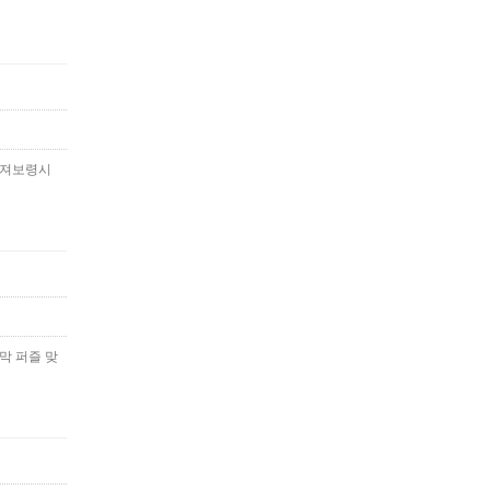
 다져보령시
막 퍼즐 맞