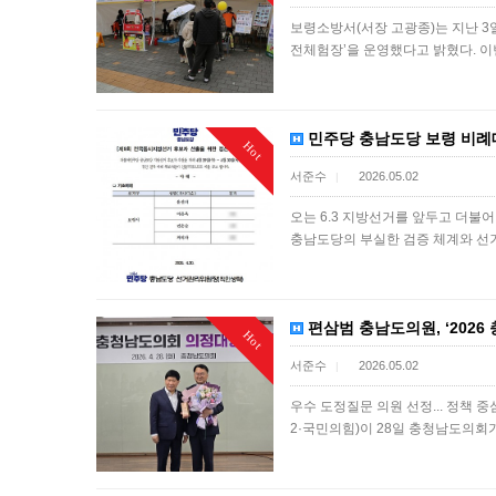
보령소방서(서장 고광종)는 지난 
전체험장’을 운영했다고 밝혔다. 
민주당 충남도당 보령 비례대
Hot
서준수
2026.05.02
|
오는 6.3 지방선거를 앞두고 더
충남도당의 부실한 검증 체계와 선
편삼범 충남도의원, ‘2026
Hot
서준수
2026.05.02
|
우수 도정질문 의원 선정... 정책 
2·국민의힘)이 28일 충청남도의회