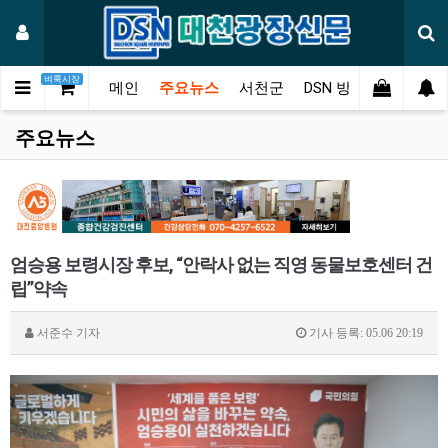
벼룩시장
메인
주요뉴스
서천군
DSN 방송
오피니언
주요뉴스
엄승용 보령시장 후보, “안락사 없는 직영 동물보호센터 건
립”약속
서준수
기자
기사 등록: 05.06 20:19