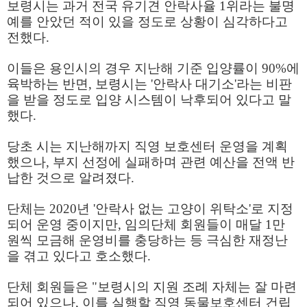
보령시는 과거 전국 유기견 안락사율
1
위라는 불명
예를 안았던 적이 있을 정도로 상황이 심각하다고
전했다
.
이들은 용인시의 경우 지난해 기준 입양률이
90%
에
육박하는 반면
,
보령시는
'
안락사 대기소
'
라는 비판
을 받을 정도로 입양 시스템이 낙후되어 있다고 말
했다
.
당초 시는 지난해까지 직영 보호센터 운영을 계획
했으나
,
부지 선정에 실패하며 관련 예산을 전액 반
납한 것으로 알려졌다
.
단체는
2020
년
'
안락사 없는 고양이 위탁소
'
로 지정
되어 운영 중이지만
,
임의단체 회원들이 매달
1
만
원씩 모금해 운영비를 충당하는 등 극심한 재정난
을 겪고 있다고 호소했다
.
단체 회원들은
"
보령시의 지원 조례 자체는 잘 마련
되어 있으나
,
이를 실행할 직영 동물보호센터 건립