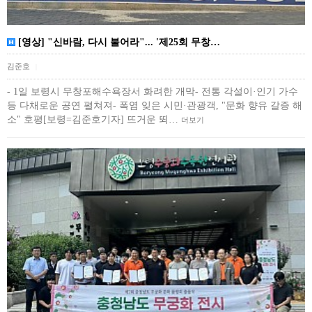
[영상] "신바람, 다시 불어라"... '제25회 무창…
김준호
|
- 1일 보령시 무창포해수욕장서 화려한 개막- 전통 각설이·인기 가수
등 다채로운 공연 펼쳐져- 폭염 잊은 시민·관광객, "문화 향유 갈증 해
소" 호평[보령=김준호기자] 뜨거운 뙤…
더보기