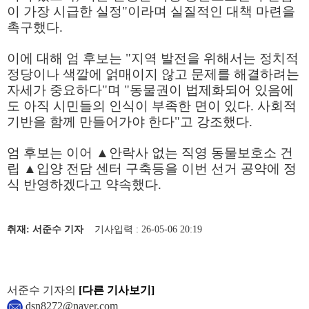
이 가장 시급한 실정
"
이라며 실질적인 대책 마련을
촉구했다
.
이에 대해 엄 후보는
"
지역 발전을 위해서는 정치적
정당이나 색깔에 얽매이지 않고 문제를 해결하려는
자세가 중요하다
"
며
"
동물권이 법제화되어 있음에
도 아직 시민들의 인식이 부족한 면이 있다
.
사회적
기반을 함께 만들어가야 한다
"
고 강조했다
.
엄 후보는 이어
▲
안락사 없는 직영 동물보호소 건
립
▲
입양 전담 센터 구축등을 이번 선거 공약에 정
식 반영하겠다고 약속했다
.
취재: 서준수 기자
기사입력 : 26-05-06 20:19
서준수 기자의
[다른 기사보기]
dsn8272@naver.com