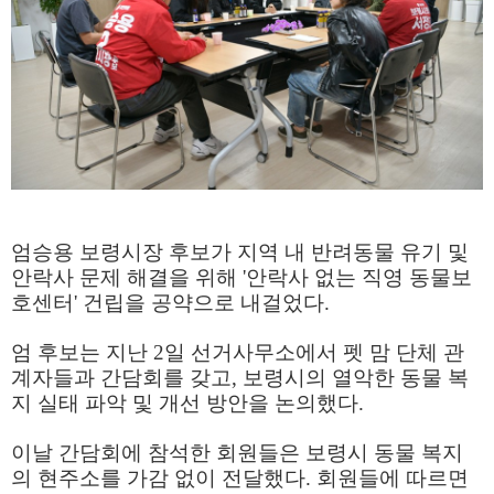
엄승용 보령시장 후보가 지역 내 반려동물 유기 및
안락사 문제 해결을 위해
'
안락사 없는 직영 동물보
호센터
'
건립을 공약으로 내걸었다
.
엄 후보는 지난
2
일 선거사무소에서 펫 맘 단체 관
계자들과 간담회를 갖고
,
보령시의 열악한 동물 복
지 실태 파악 및 개선 방안을 논의했다
.
이날 간담회에 참석한 회원들은 보령시 동물 복지
의 현주소를 가감 없이 전달했다
.
회원들에 따르면