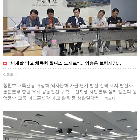
"난개발 막고 체류형 웰니스 도시로"… 엄승용 보령시장…
김준호
|
청천호 내륙관광 거점화·역사문화 자원 연계 발전 전략 제시 발전사
통합본부 충남 유치 공동전선 구축… 신재생 사업본부 실리 챙긴다 농
업용수·교통·파크골프장·폐교 활용 등 생활밀착형…
더보기