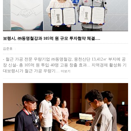
보령시, ㈜동명철강과 105억 원 규모 투자협약 체결.…
김준호
|
- 철근 가공 전문 우량기업 ㈜동명철강, 웅천산단 13,412㎡ 부지에 공
장 신설- 총 105억 원 투입·40명 고용 창출 효과... 지역경제 활성화 기
대보령시가 철근 가공 우량기…
더보기