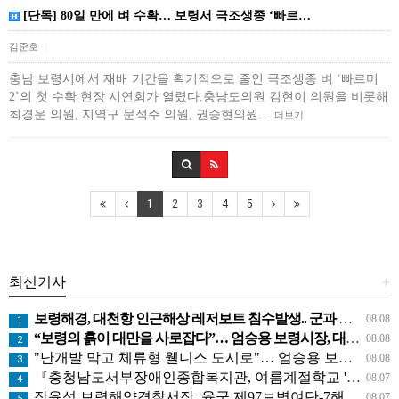
[단독] 80일 만에 벼 수확… 보령서 극조생종 ‘빠르…
김준호
|
충남 보령시에서 재배 기간을 획기적으로 줄인 극조생종 벼 ‘빠르미
2’의 첫 수확 현장 시연회가 열렸다.충남도의원 김현이 의원을 비롯해
최경운 의원, 지역구 문석주 의원, 권승현의원…
더보기
1
2
3
4
5
최신기사
+
보령해경, 대천항 인근해상 레저보트 침수발생.. 군과 공조로 전원구조
08.08
1
“보령의 흙이 대만을 사로잡다”… 엄승용 보령시장, 대만 톱 유튜버들과 머드 외교
08.08
2
"난개발 막고 체류형 웰니스 도시로"… 엄승용 보령시장, 청라면 찾아 첫 '주민 대화'
08.08
3
『충청남도서부장애인종합복지관, 여름계절학교 '신나는 여름탐험대' 성료』
08.07
4
장윤석 보령해양경찰서장, 육군 제97보병여단-7해안감시대대 방문… 밀입국 차단 공조 강화
08.07
5