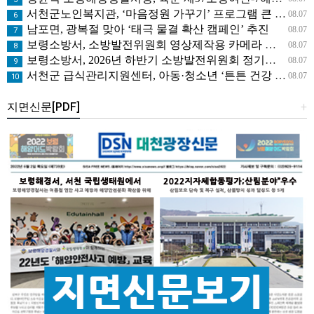
서천군노인복지관, ‘마음정원 가꾸기’ 프로그램 큰 호응
08.07
6
남포면, 광복절 맞아 ‘태극 물결 확산 캠페인’ 추진
08.07
7
보령소방서, 소방발전위원회 영상제작용 카메라 기탁으로 영상 홍보 역량 강화
08.07
8
보령소방서, 2026년 하반기 소방발전위원회 정기회의 개최
08.07
9
서천군 급식관리지원센터, 아동·청소년 ‘튼튼 건강 교실’ 운영
08.07
10
지면신문[PDF]
+