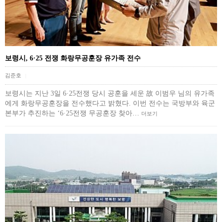
보령시, 6·25 전쟁 화랑무공훈장 유가족 전수
김준호
|
보령시는 지난 3일 6·25전쟁 당시 공훈을 세운 故 이범우 님의 유가족
에게 화랑무공훈장을 전수했다고 밝혔다. 이번 전수는 국방부와 육군
본부가 추진하는 ‘6·25전쟁 무공훈장 찾아…
더보기