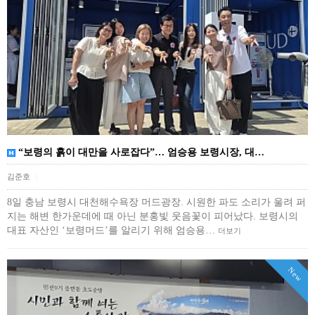
“보령의 흙이 대만을 사로잡다”… 엄승용 보령시장, 대…
김준호
|
8일 충남 보령시 대천해수욕장 머드광장. 시원한 파도 소리가 울려 퍼
지는 해변 한가운데에 때 아닌 분홍빛 웃음꽃이 피어났다. 보령시의
대표 자산인 ‘보령머드’를 알리기 위해 엄승용…
더보기
New