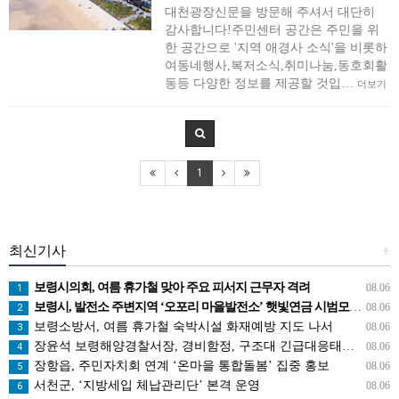
대천광장신문을 방문해 주셔서 대단히
감사합니다!주민센터 공간은 주민을 위
한 공간으로 '지역 애경사 소식'을 비롯하
여동네행사,복저소식,취미나눔,동호회활
동등 다양한 정보를 제공할 것입…
더보기
1
최신기사
+
보령시의회, 여름 휴가철 맞아 주요 피서지 근무자 격려
08.06
1
보령시, 발전소 주변지역 ‘오포리 마을발전소’ 햇빛연금 시범모델 선보인다!
08.06
2
보령소방서, 여름 휴가철 숙박시설 화재예방 지도 나서
08.06
3
장윤석 보령해양경찰서장, 경비함정, 구조대 긴급대응태세 지휘관 현장점검
08.06
4
장항읍, 주민자치회 연계 ‘온마을 통합돌봄’ 집중 홍보
08.06
5
서천군, ‘지방세입 체납관리단’ 본격 운영
08.06
6