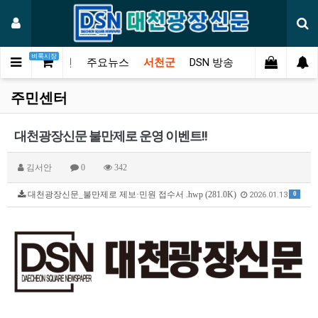
벼룩시장
메인
주요뉴스
서천군
DSN 방송
오피니언
연
주민센터
대천광장신문 불만제로 운영 이벤트!!
김서안
0
342
대천광장신문_불만제로 제보·민원 접수서 .hwp (281.0K)
0
2026.01.13