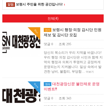
보령시 주민을 위한 공간입니다!
1
전체(4)
보령시 행정·의정 감시단 민원
인기
Hot
제보 및 감시단 모집
댓글 0
조회 295
|
당신의 목소리가 우리 지역을 바꿉니다!
우리 행정·의정 감시단은 시민과 함께 지
역의 행정과 의회가 투명하고 공정하게
운영되는지 지켜봅니다. 일상 속에서 발
견한 낭비, 불합리, 부당함…
더보기
대천광장신문 불만제로 운영
Now
현재
이벤트!!
댓글 0
조회 343
|