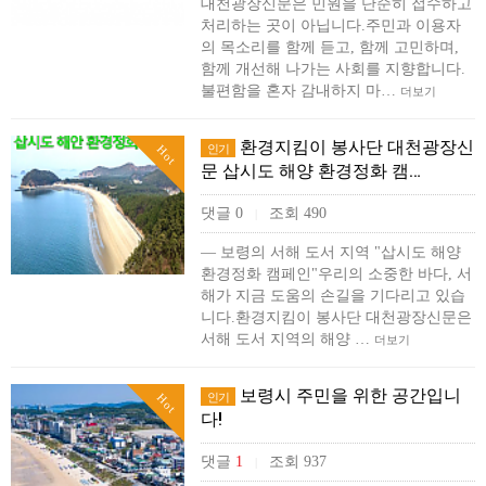
대천광장신문은 민원을 단순히 접수하고
처리하는 곳이 아닙니다.주민과 이용자
의 목소리를 함께 듣고, 함께 고민하며,
함께 개선해 나가는 사회를 지향합니다.
불편함을 혼자 감내하지 마…
더보기
환경지킴이 봉사단 대천광장신
인기
Hot
문 삽시도 해양 환경정화 캠…
댓글 0
조회 490
|
― 보령의 서해 도서 지역 "삽시도 해양
환경정화 캠페인"우리의 소중한 바다, 서
해가 지금 도움의 손길을 기다리고 있습
니다.환경지킴이 봉사단 대천광장신문은
서해 도서 지역의 해양 …
더보기
보령시 주민을 위한 공간입니
인기
Hot
다!
댓글
1
조회 937
|