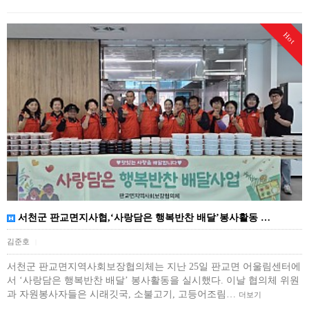
Hot
서천군 판교면지사협,‘사랑담은 행복반찬 배달’봉사활동 …
김준호
|
서천군 판교면지역사회보장협의체는 지난 25일 판교면 어울림센터에
서 ‘사랑담은 행복반찬 배달’ 봉사활동을 실시했다. 이날 협의체 위원
과 자원봉사자들은 시래깃국, 소불고기, 고등어조림…
더보기