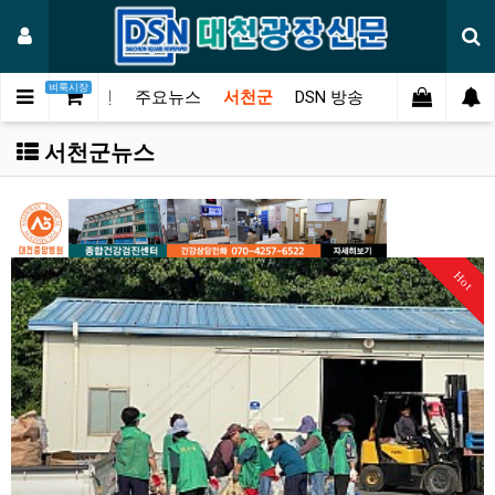
벼룩시장
메인
주요뉴스
서천군
DSN 방송
오피니언
연
서천군뉴스
Hot