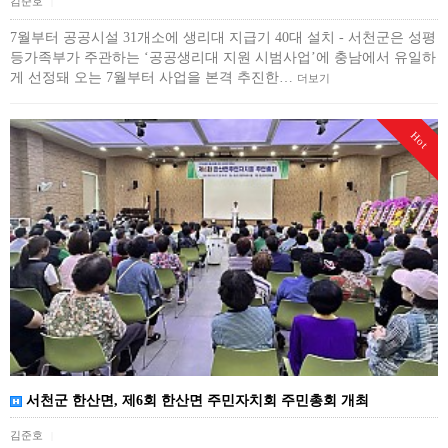
김준호
|
7월부터 공공시설 31개소에 생리대 지급기 40대 설치 - 서천군은 성평
등가족부가 주관하는 ‘공공생리대 지원 시범사업’에 충남에서 유일하
게 선정돼 오는 7월부터 사업을 본격 추진한…
더보기
Hot
서천군 한산면, 제6회 한산면 주민자치회 주민총회 개최
김준호
|