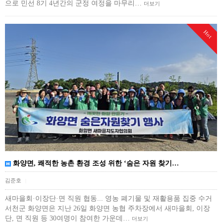
으로 민선 8기 4년간의 군정 여정을 마무리…
더보기
Hot
화양면, 쾌적한 농촌 환경 조성 위한 ‘숨은 자원 찾기…
김준호
|
새마을회·이장단·면 직원 협동... 영농 폐기물 및 재활용품 집중 수거
서천군 화양면은 지난 26일 화양면 농협 주차장에서 새마을회, 이장
단, 면 직원 등 30여명이 참여한 가운데…
더보기