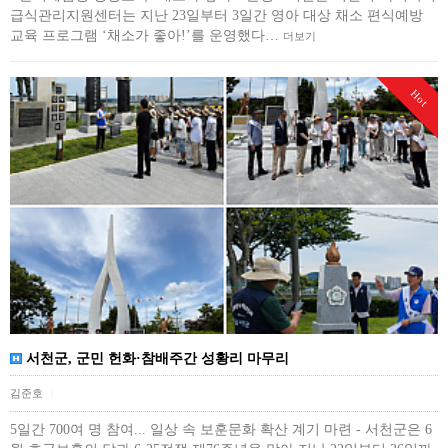
급식관리지원센터는 지난 23일부터 3일간 영아 대상 채소 편식예방
교육 프로그램 ‘채소가 좋아!’를 운영했다…
더보기
Hot
서천군, 군민 헌화·참배주간 성황리 마무리
김준호
|
5일간 700여 명 참여... 일상 속 보훈문화 확산 계기 마련 - 서천군은 6