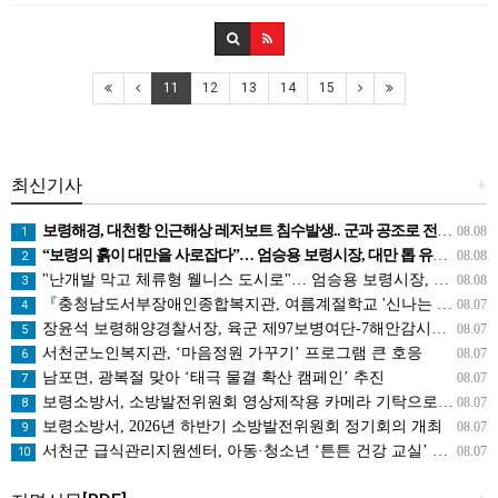
11
12
13
14
15
최신기사
+
보령해경, 대천항 인근해상 레저보트 침수발생.. 군과 공조로 전원구조
08.08
1
“보령의 흙이 대만을 사로잡다”… 엄승용 보령시장, 대만 톱 유튜버들과 머드 외교
08.08
2
"난개발 막고 체류형 웰니스 도시로"… 엄승용 보령시장, 청라면 찾아 첫 '주민 대화'
08.08
3
『충청남도서부장애인종합복지관, 여름계절학교 '신나는 여름탐험대' 성료』
08.07
4
장윤석 보령해양경찰서장, 육군 제97보병여단-7해안감시대대 방문… 밀입국 차단 공조 강화
08.07
5
서천군노인복지관, ‘마음정원 가꾸기’ 프로그램 큰 호응
08.07
6
남포면, 광복절 맞아 ‘태극 물결 확산 캠페인’ 추진
08.07
7
보령소방서, 소방발전위원회 영상제작용 카메라 기탁으로 영상 홍보 역량 강화
08.07
8
보령소방서, 2026년 하반기 소방발전위원회 정기회의 개최
08.07
9
서천군 급식관리지원센터, 아동·청소년 ‘튼튼 건강 교실’ 운영
08.07
10