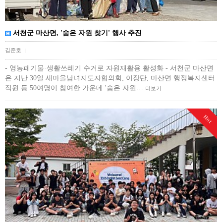
서천군 마산면, '숨은 자원 찾기' 행사 추진
김준호
|
- 영농폐기물·생활쓰레기 수거로 자원재활용 활성화 - 서천군 마산면
은 지난 30일 새마을남녀지도자협의회, 이장단, 마산면 행정복지센터
직원 등 50여명이 참여한 가운데 '숨은 자원…
더보기
Hot