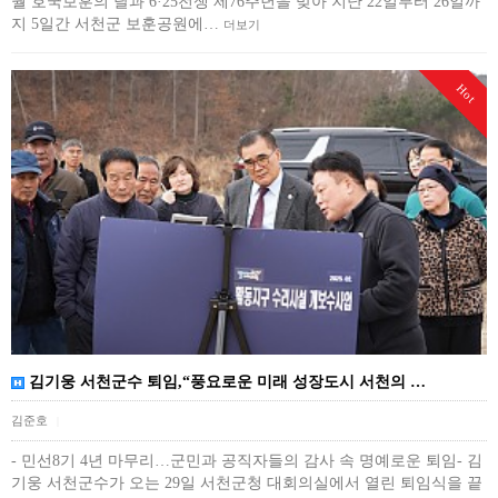
월 호국보훈의 달과 6·25전쟁 제76주년을 맞아 지난 22일부터 26일까
지 5일간 서천군 보훈공원에…
더보기
Hot
김기웅 서천군수 퇴임,“풍요로운 미래 성장도시 서천의 …
김준호
|
- 민선8기 4년 마무리…군민과 공직자들의 감사 속 명예로운 퇴임- 김
기웅 서천군수가 오는 29일 서천군청 대회의실에서 열린 퇴임식을 끝