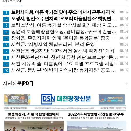
최신기사
+
보령시의회, 여름 휴가철 맞아 주요 피서지 근무자 격려
08.06
1
보령시, 발전소 주변지역 ‘오포리 마을발전소’ 햇빛연금 시범모델 선보인다!
08.06
2
보령소방서, 여름 휴가철 숙박시설 화재예방 지도 나서
08.06
3
장윤석 보령해양경찰서장, 경비함정, 구조대 긴급대응태세 지휘관 현장점검
08.06
4
장항읍, 주민자치회 연계 ‘온마을 통합돌봄’ 집중 홍보
08.06
5
서천군, ‘지방세입 체납관리단’ 본격 운영
08.06
6
서천문화관광재단, ‘2026 서천 올해의 작가전’ 개최
08.06
7
서천문화관광재단, 청년 체류형 관광 프로그램 ‘문득, 서천’ 운영
08.06
8
서천 치유의 숲, 여름맞이 무료 특별 프로그램 시범 운영
08.06
9
서천군, 문체부 ‘하반기 지역사랑 휴가지원’ 공모 선정
08.06
10
지면신문[PDF]
+