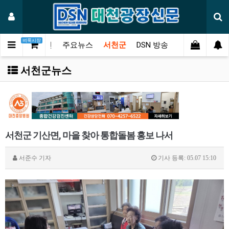
벼룩시장
메인
주요뉴스
서천군
DSN 방송
오피니언
연
서천군뉴스
서천군 기산면, 마을 찾아 통합돌봄 홍보 나서
서준수
기자
기사 등록: 05.07 15:10