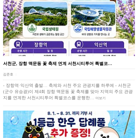
서천군, 장항 맥문동 꽃 축제 연계 서천시티투어 특별코…
김준호
|
- 장항역·익산역 출발… 축제와 서천 주요 관광지를 하루에 - 서천군
(군수 유승광)이 제4회 장항 맥문동 꽃 축제를 맞아 지역의 주요 관광
지를 연계한 서천시티투어 특별코스를 운행한…
더보기