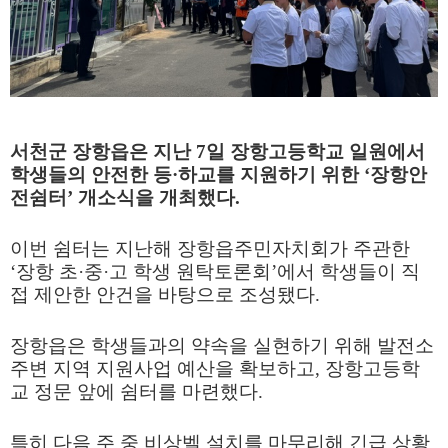
서천군 장항읍은 지난
7
일 장항고등학교 일원에서
학생들의 안전한 등
·
하교를 지원하기 위한
‘
장항안
전쉼터
’
개소식을 개최했다
.
이번 쉼터는 지난해 장항읍주민자치회가 주관한
‘
장항 초
·
중
·
고 학생 원탁토론회
’
에서 학생들이 직
접 제안한 안건을 바탕으로 조성됐다
.
장항읍은 학생들과의 약속을 실현하기 위해 발전소
주변 지역 지원사업 예산을 확보하고
,
장항고등학
교 정문 앞에 쉼터를 마련했다
.
특히 다음 주 중 비상벨 설치를 마무리해 긴급 상황