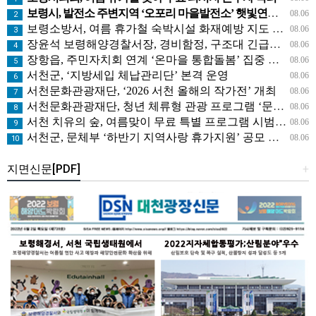
보령시, 발전소 주변지역 ‘오포리 마을발전소’ 햇빛연금 시범모델 선보인다!
08.06
2
보령소방서, 여름 휴가철 숙박시설 화재예방 지도 나서
08.06
3
장윤석 보령해양경찰서장, 경비함정, 구조대 긴급대응태세 지휘관 현장점검
08.06
4
장항읍, 주민자치회 연계 ‘온마을 통합돌봄’ 집중 홍보
08.06
5
서천군, ‘지방세입 체납관리단’ 본격 운영
08.06
6
서천문화관광재단, ‘2026 서천 올해의 작가전’ 개최
08.06
7
서천문화관광재단, 청년 체류형 관광 프로그램 ‘문득, 서천’ 운영
08.06
8
서천 치유의 숲, 여름맞이 무료 특별 프로그램 시범 운영
08.06
9
서천군, 문체부 ‘하반기 지역사랑 휴가지원’ 공모 선정
08.06
10
지면신문[PDF]
+