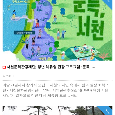
New
서천문화관광재단, 청년 체류형 관광 프로그램 ‘문득, …
김준호
|
이달 21일까지 참가자 모집… 서천의 자연 속에서 쉼과 일상 회복 지
원 - 서천문화관광재단이 ‘2026 지역관광추진조직(DMO) 육성 지원
사업’의 일환으로 청년 대상 체류형 프로…
더보기
New