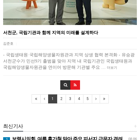
서천군, 국립기관과 함께 지역의 미래를 설계하다
김준호
|
- 국립생태원·국립해양생물자원관과 지역 상생 협력 본격화 - 유승광
서천군수가 민선9기 출범을 맞아 지역 내 국립기관인 국립생태원과
국립해양생물자원관을 연이어 방문해 기관별 주요 …
더보기
1
2
3
4
5
최신기사
+
보령시의회, 여름 휴가철 맞아 주요 피서지 근무자 격려
08.06
1