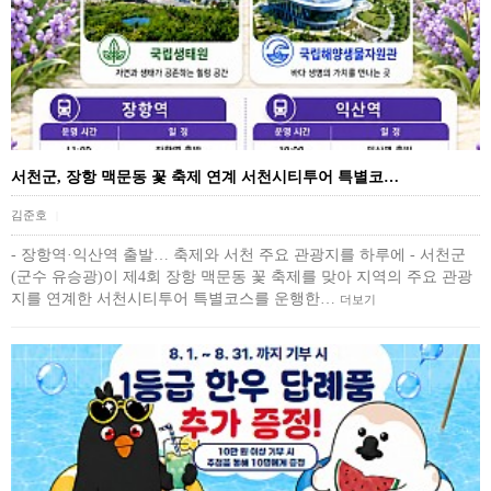
서천군, 장항 맥문동 꽃 축제 연계 서천시티투어 특별코…
김준호
|
- 장항역·익산역 출발… 축제와 서천 주요 관광지를 하루에 - 서천군
(군수 유승광)이 제4회 장항 맥문동 꽃 축제를 맞아 지역의 주요 관광
지를 연계한 서천시티투어 특별코스를 운행한…
더보기