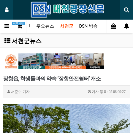
벼룩시장
메인
주요뉴스
서천군
DSN 방송
오피니언
연
서천군뉴스
장항읍, 학생들과의 약속 ‘장항안전쉼터’ 개소
서준수
기자
기사 등록: 05.08 09:27