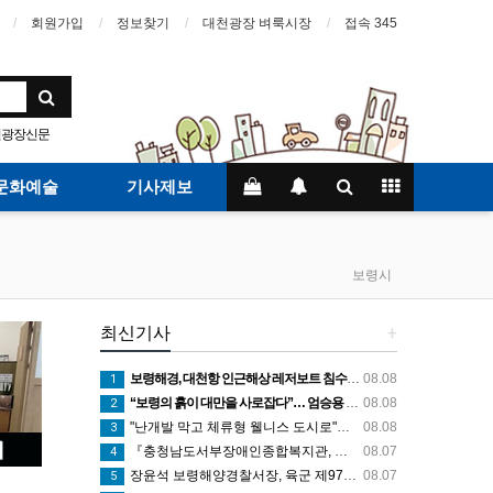
회원가입
정보찾기
대천광장 벼룩시장
접속 345
천광장신문
문화예술
기사제보
보령시
최신기사
+
보령해경, 대천항 인근해상 레저보트 침수발생.. 군과 공조로 전원구조
08.08
1
“보령의 흙이 대만을 사로잡다”… 엄승용 보령시장, 대만 톱 유튜버들과 머드 외교
08.08
2
"난개발 막고 체류형 웰니스 도시로"… 엄승용 보령시장, 청라면 찾아 첫 '주민 대화'
08.08
3
『충청남도서부장애인종합복지관, 여름계절학교 '신나는 여름탐험대' 성료』
08.07
4
장윤석 보령해양경찰서장, 육군 제97보병여단-7해안감시대대 방문… 밀입국 차단 공조 강화
08.07
5