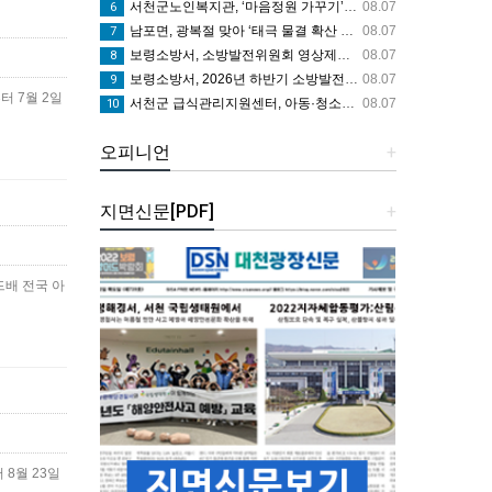
서천군노인복지관, ‘마음정원 가꾸기’ 프로그램 큰 호응
08.07
6
남포면, 광복절 맞아 ‘태극 물결 확산 캠페인’ 추진
08.07
7
보령소방서, 소방발전위원회 영상제작용 카메라 기탁으로 영상 홍보 역량 강화
08.07
8
보령소방서, 2026년 하반기 소방발전위원회 정기회의 개최
08.07
9
터 7월 2일
서천군 급식관리지원센터, 아동·청소년 ‘튼튼 건강 교실’ 운영
08.07
10
오피니언
+
지면신문[PDF]
+
배 전국 아
8월 23일