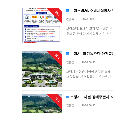
보령소방서, 소방시설공사 
Hot
김준호
2026.06.30
|
보령소방서(서장 고광종)는 최근 
무소 등 관계인에게 업체 계약·선정
보령시, 클린농촌단 안전교육
Hot
김준호
2026.06.30
|
보령시는 농촌지역에 방치된 쓰레기
교육을 실시했다. 클린농촌단은 
보령시, ‘사전 장례주관자 
Hot
김준호
2026.06.30
|