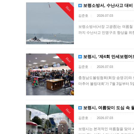
보령소방서, 수난사고 대비
Hot
김준호
2026.07.03
|
보령소방서(서장 고광종)는 여름철 
까지 수난사고 인명구조 향상을 위
보령시, ‘제4회 만세보령머
Hot
김준호
2026.07.03
|
충청남도볼링협회(회장 송명규)와 
마추어 볼링대회’가 7월 3일부터 
보령시, 여름맞이 도심 속 
Hot
김준호
2026.07.03
|
보령시는 본격적인 여름철을 맞아 시