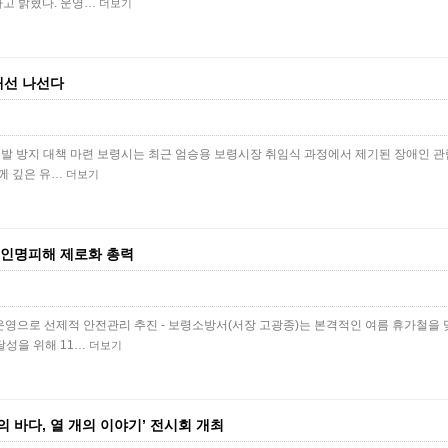
고 밝혔다. 운영…
더보기
개선 나선다
. 재발 방지 대책 마련 보령시는 최근 엄승용 보령시장 취임식 과정에서 제기된 장애인 
께 깊은 유…
더보기
 인명피해 제로화 총력
운영으로 선제적 안전관리 추진 - 보령소방서(서장 고광종)는 본격적인 여름 휴가철을
달성을 위해 11…
더보기
 바다, 열 개의 이야기’ 전시회 개최