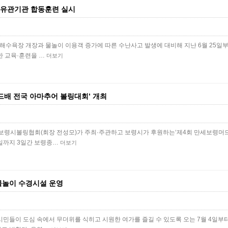
 유관기관 합동훈련 실시
해수욕장 개장과 물놀이 이용객 증가에 따른 수난사고 발생에 대비해 지난 6월 25일부
한 교육·훈련을 …
더보기
드배 전국 아마추어 볼링대회’ 개최
보령시볼링협회(회장 전성모)가 주최·주관하고 보령시가 후원하는‘제4회 만세보령머드
5일까지 3일간 보령종…
더보기
물놀이 수경시설 운영
민들이 도심 속에서 무더위를 식히고 시원한 여가를 즐길 수 있도록 오는 7월 4일부터 