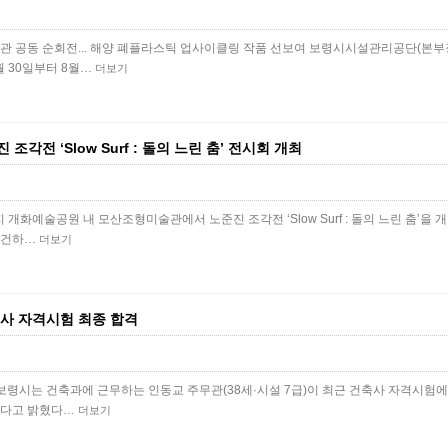
기관 공동 순회전... 해양 폐플라스틱 업사이클링 작품 선보여 보령시시설관리공단(본부
 30일부터 8월…
더보기
각전 ‘Slow Surf : 돌의 느린 춤’ 전시회 개최
 개화예술공원 내 모산조형미술관에서 노준진 조각전 ‘Slow Surf : 돌의 느린 춤’을
굳건하…
더보기
사 자격시험 최종 합격
 보령시는 건축과에 근무하는 인동교 주무관(38세·시설 7급)이 최근 건축사 자격시험에
했다고 밝혔다…
더보기