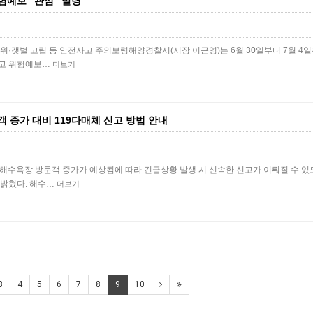
예보 “관심” 발령
위·갯벌 고립 등 안전사고 주의보령해양경찰서(서장 이근영)는 6월 30일부터 7월 4일
사고 위험예보…
더보기
 증가 대비 119다매체 신고 방법 안내
해수욕장 방문객 증가가 예상됨에 따라 긴급상황 발생 시 신속한 신고가 이뤄질 수 있도
 밝혔다. 해수…
더보기
3
4
5
6
7
8
9
10