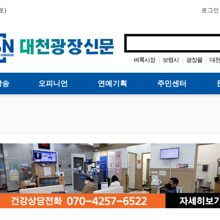
토)
로그인
벼룩시장
보령시
광장몰
대
|
|
|
방송
오피니언
연예기획
주민센터