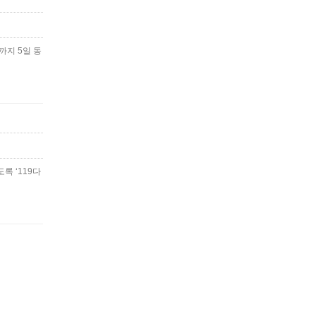
까지 5일 동
록 ‘119다