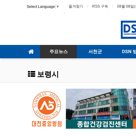
즐겨찾기
RSS 구독
08월 08일(
Select Language
▼
주요뉴스
서천군
DSN 
보령시