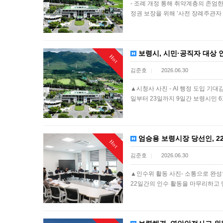
- 조례 개정 통해 취약계층의 존엄
정권 보장을 위해 ‘사전 장례주관자
보령시, 시민·공직자 대상 인
Hot
김준호
2026.06.30
|
▲시청사 사진 - AI 행정 도입 기대
일부터 23일까지 9일간 보령시민 
엄승용 보령시장 당선인, 22
Hot
김준호
2026.06.30
|
▲인수위 활동 사진- 소통으로 완성한
22일간의 인수 활동을 마무리하고 