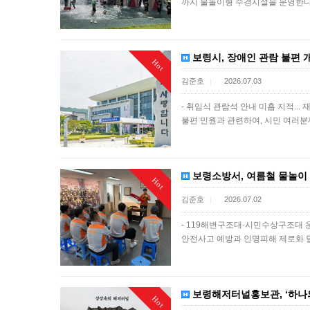
까지 물놀이형 수경시설을 운영한다
보령시, 장애인 관람 불편 
Hot
김준호
2026.07.03
|
- 취임식 관람석 안내 미흡 지적..
불편 민원과 관련하여, 시민 여러분
보령소방서, 여름철 물놀이
Hot
김준호
2026.07.02
|
- 119해변구조대·시민수상구조대 
안전사고 예방과 인명피해 제로화 
보령해저터널홍보관, ‘하나의
Hot