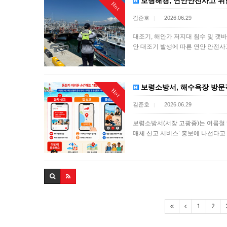
보령해경, 연안안전사고 위험
Hot
김준호
2026.06.29
|
대조기, 해안가 저지대 침수 및 갯바
안 대조기 발생에 따른 연안 안전
보령소방서, 해수욕장 방문객
Hot
김준호
2026.06.29
|
보령소방서(서장 고광종)는 여름철 
매체 신고 서비스’ 홍보에 나선다고
1
2