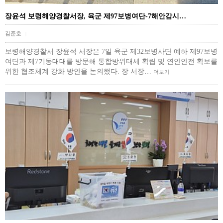
장윤석 보령해양경찰서장, 육군 제97보병여단-7해안감시…
김준호
|
보령해양경찰서 장윤석 서장은 7일 육군 제32보병사단 예하 제97보병
여단과 제7기동대대를 방문해 통합방위태세 확립 및 연안안전 확보를
위한 협조체계 강화 방안을 논의했다. 장 서장…
더보기