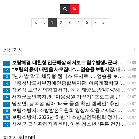
1
2
3
4
5
최신기사
+
보령해경, 대천항 인근해상 레저보트 침수발생.. 군과 공조로 전원구조
08.08
1
“보령의 흙이 대만을 사로잡다”… 엄승용 보령시장, 대만 톱 유튜버들과 머드 외교
08.08
2
"난개발 막고 체류형 웰니스 도시로"… 엄승용 보령시장, 청라면 찾아 첫 '주민 대화'
08.08
3
『충청남도서부장애인종합복지관, 여름계절학교 '신나는 여름탐험대' 성료』
08.07
4
장윤석 보령해양경찰서장, 육군 제97보병여단-7해안감시대대 방문… 밀입국 차단 공조 강화
08.07
5
서천군노인복지관, ‘마음정원 가꾸기’ 프로그램 큰 호응
08.07
6
남포면, 광복절 맞아 ‘태극 물결 확산 캠페인’ 추진
08.07
7
보령소방서, 소방발전위원회 영상제작용 카메라 기탁으로 영상 홍보 역량 강화
08.07
8
보령소방서, 2026년 하반기 소방발전위원회 정기회의 개최
08.07
9
서천군 급식관리지원센터, 아동·청소년 ‘튼튼 건강 교실’ 운영
08.07
10
지면신문[PDF]
+