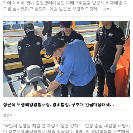
가에 대비해 관내 중점관리대상인 파레브호텔을 방문해 화재예방 지
도를 실시했다고 밝혔다. 이번 방문은 보령머드축제…
더보기
장윤석 보령해양경찰서장, 경비함정, 구조대 긴급대응태세…
김준호
|
“국민의 생명을 지킬 땐 과잉 대응은 없다”... 현장 중심 체감형 해양치
안 강조보령해양경찰서(서장 장윤석)는 8월 5일 경비함정과 구조대를