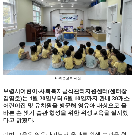
▲
위생교육 사진
보령시어린이
·
사회복지급식관리지원센터
(
센터장
김영호
)
는
4
월
20
일부터
6
월
10
일까지 관내
39
개소
어린이집 및 유치원을 방문해 영유아 대상으로 올
바른 손 씻기 습관 형성을 위한 위생교육을 실시했
다고 밝혔다
.
이번 교육은 영유아기부터 올바른 위생 습관을 형