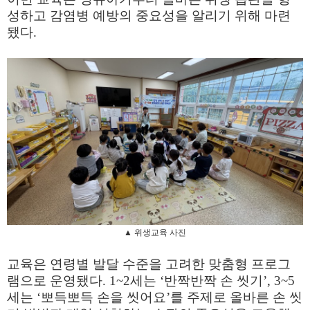
성하고 감염병 예방의 중요성을 알리기 위해 마련
됐다
.
▲
위생교육 사진
교육은 연령별 발달 수준을 고려한 맞춤형 프로그
램으로 운영됐다
. 1~2
세는
‘
반짝반짝 손 씻기
’, 3~5
세는
‘
뽀득뽀득 손을 씻어요
’
를 주제로 올바른 손 씻