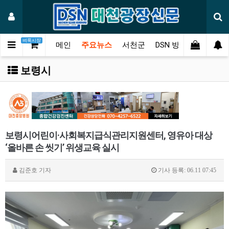
벼룩시장
메인
주요뉴스
서천군
DSN 방송
오피니언
보령시
보령시어린이·사회복지급식관리지원센터, 영유아 대상
‘올바른 손 씻기’ 위생교육 실시
김준호
기자
기사 등록: 06.11 07:45