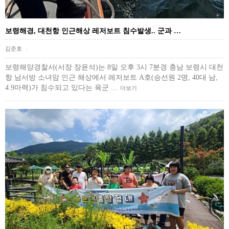
보령해경, 대천항 인근해상 레저보트 침수발생.. 군과 …
김준호
|
보령해양경찰서(서장 장윤석)는 8일 오후 3시 7분경 충남 보령시 대천
항 남서방 소녀암 인근 해상에서 레저보트 A호(승선원 2명, 40대 남,
4.9마력)가 침수되고 있다는 육군 …
더보기