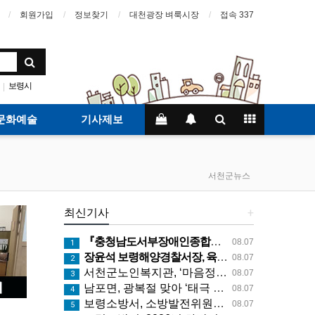
회원가입
정보찾기
대천광장 벼룩시장
접속 337
보령시
|
문화예술
기사제보
서천군뉴스
최신기사
+
『충청남도서부장애인종합복지관, 여름계절학교 '신나는 여름탐험대' 성료』
08.07
1
장윤석 보령해양경찰서장, 육군 제97보병여단-7해안감시대대 방문… 밀입국 차단 공조 강화
08.07
2
서천군노인복지관, ‘마음정원 가꾸기’ 프로그램 큰 호응
08.07
3
남포면, 광복절 맞아 ‘태극 물결 확산 캠페인’ 추진
08.07
4
보령소방서, 소방발전위원회 영상제작용 카메라 기탁으로 영상 홍보 역량 강화
08.07
5