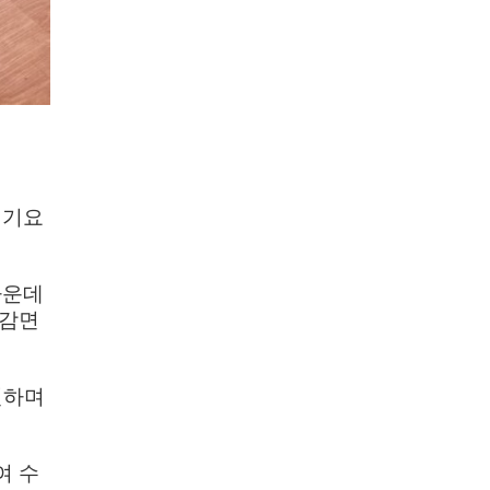
전기요
가운데
 감면
인하며
여 수