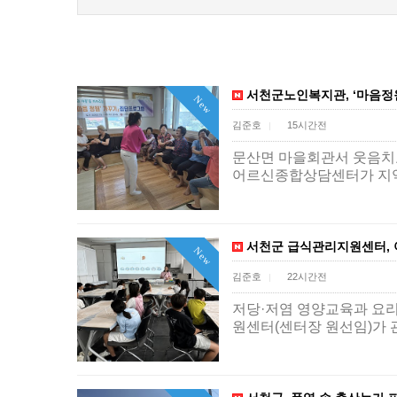
서천군노인복지관, ‘마음정원
New
김준호
15시간전
|
문산면 마을회관서 웃음치료
어르신종합상담센터가 지역
서천군 급식관리지원센터, 아
New
김준호
22시간전
|
저당·저염 영양교육과 요리
원센터(센터장 원선임)가