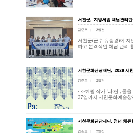
서천군, ‘지방세입 체납관리단
김준호
2일전
|
서천군(군수 유승광)이 지
하고 본격적인 체납 관리 
서천문화관광재단, ‘2026 서
김준호
2일전
|
- 조혜림 작가 ‘파:란’,
27일까지 서천문화예술창작
서천문화관광재단, 청년 체류형
김준호
2일전
|