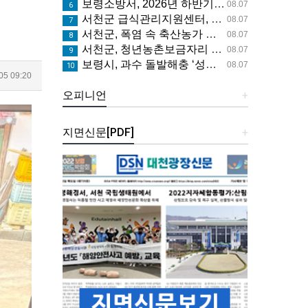
보령소방서, 2026년 하반기 소방발전위원회 정기회의 개최
08.07
6
서천군 급식관리지원센터, 아동·청소년 ‘튼튼 건강 교실’ 운영
08.07
7
서천군, 폭염 속 축산농가 피해 예방 총력
08.07
8
서천군, 청년농촌보금자리 임대주택 4세대 입주자 모집
08.07
9
보령시, 과수 돌발해충 ‘성충기’ 확산 방지... 방제약제 배부
08.07
10
5 09:20
오피니언
+
지면신문[PDF]
+