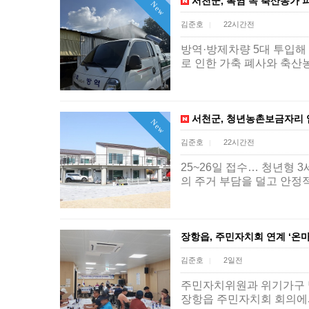
서천군, 폭염 속 축산농가 
New
김준호
22시간전
|
방역·방제차량 5대 투입해
로 인한 가축 폐사와 축산
서천군, 청년농촌보금자리 
New
김준호
22시간전
|
25~26일 접수… 청년형 3
의 주거 부담을 덜고 안정
장항읍, 주민자치회 연계 ‘온
김준호
2일전
|
주민자치위원과 위기가구 발
장항읍 주민자치회 회의에